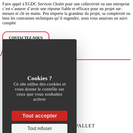
Faire appel à EGDC Services Cholet pour une collectivité ou une entreprise
c’est s’assurer d’avoir une réponse fiable et efficace pour un projet sur-
mesure et clé en mains. Peu importe la grandeur du projet, sa complexité ou
bien les contraintes techniques qu’il engendre, nous vous assurons un suivi
complet.
CONTACTEZ-NOUS
ILS NOUS FONT
CONFIANCE
Ce site utilise des cookies et
vous donne le contrôle sur
ceux que vous souhaitez
activer
DÉCOUVREZ NOS RÉFÉRENCES
Tout accepter
31 ZA Les Roitelières 44330 LE PALLET
Tout refuser