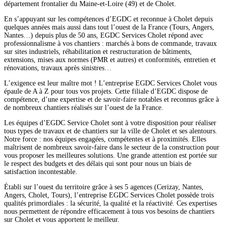
département frontalier du Maine-et-Loire (49) et de Cholet.
En s’appuyant sur les compétences d’EGDC et reconnue à Cholet depuis
quelques années mais aussi dans tout l’ouest de la France (Tours, Angers,
Nantes…) depuis plus de 50 ans, EGDC Services Cholet répond avec
professionnalisme à vos chantiers : marchés à bons de commande, travaux
sur sites industriels, réhabilitation et restructuration de bâtiments,
extensions, mises aux normes (PMR et autres) et conformités, entretien et
rénovations, travaux après sinistres…
L’exigence est leur maître mot ! L’entreprise EGDC Services Cholet vous
épaule de A à Z pour tous vos projets. Cette filiale d’EGDC dispose de
compétence, d’une expertise et de savoir-faire notables et reconnus grâce à
de nombreux chantiers réalisés sur l’ouest de la France.
Les équipes d’EGDC Service Cholet sont à votre disposition pour réaliser
tous types de travaux et de chantiers sur la ville de Cholet et ses alentours.
Notre force : nos équipes engagées, compétentes et à proximités. Elles
maîtrisent de nombreux savoir-faire dans le secteur de la construction pour
vous proposer les meilleures solutions. Une grande attention est portée sur
le respect des budgets et des délais qui sont pour nous un biais de
satisfaction incontestable.
Établi sur l’ouest du territoire grâce à ses 5 agences (Cerizay, Nantes,
Angers, Cholet, Tours), l’entreprise EGDC Services Cholet possède trois
qualités primordiales : la sécurité, la qualité et la réactivité. Ces expertises
nous permettent de répondre efficacement à tous vos besoins de chantiers
sur Cholet et vous apportent le meilleur.