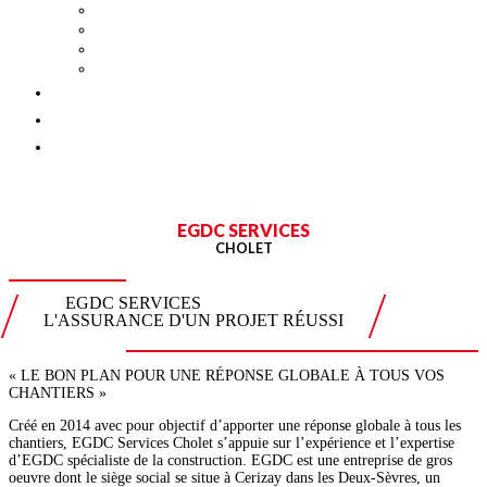
MÉTALLERIE ET SERRURERIE
MISE AUX NORMES ET ACCESSIBILITÉ
TRAVAUX APRÈS SINISTRE
TRAVAUX SUR SITES INDUSTRIELS
ACTUALITÉS
EMPLOI
CONTACT
EGDC SERVICES
CHOLET
EGDC SERVICES
L'ASSURANCE D'UN PROJET RÉUSSI
« LE BON PLAN POUR UNE RÉPONSE GLOBALE À TOUS VOS
CHANTIERS »
Créé en 2014 avec pour objectif d’apporter une réponse globale à tous les
chantiers, EGDC Services Cholet s’appuie sur l’expérience et l’expertise
d’EGDC spécialiste de la construction. EGDC est une entreprise de gros
oeuvre dont le siège social se situe à Cerizay dans les Deux-Sèvres, un