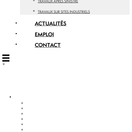
TRAVAUX APRÈS SINISTRE
TRAVAUX SUR SITES INDUSTRIELS
ACTUALITÉS
EMPLOI
CONTACT
×
EGDC SERVICES
L’ACTIVITÉ EGDC SERVICES
NOS CERTIFICATIONS
RÉHABILITATION ET RESTRUCTURATION
AMÉNAGEMENTS INTÉRIEURS TCE
ENTRETIENS ET RÉNOVATIONS
MARCHÉS À BONS DE COMMANDE